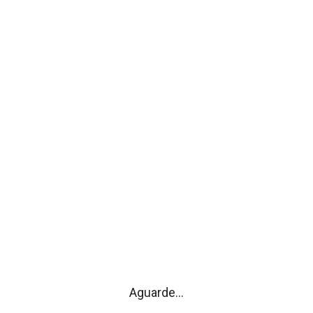
Partilhar esta notícia
Facebook
Email
WhatsApp
VER TODAS
utivo
Assembleia
ição
Composição
Aguarde...
s/Eventos
Competências
s
Atas